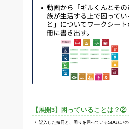
【展開3】困っていることは？②
記入した短冊と、周りを囲っているSDGs1