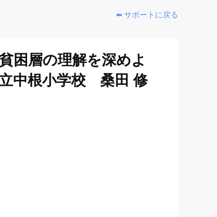
⬅️ サポートに戻る
る貧困層の理解を深めよ
立中根小学校 桑田 修