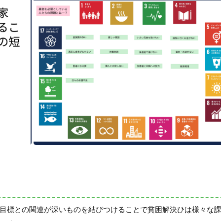
7の目標との関連が深いものを結びつけることで貧困解決ひは様々な