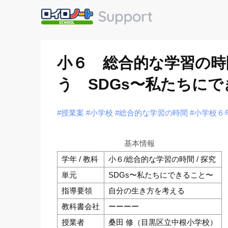
小６ 総合的な学習の時
う SDGs〜私たちに
#授業案
#小学校
#総合的な学習の時間
#小学校６
基本情報
学年 / 教科
小６/総合的な学習の時間 / 探究
単元
SDGs〜私たちにできること〜
指導要領
自分の生き方を考える
教科書会社
ーーーー
授業者
桑田 修（目黒区立中根小学校）