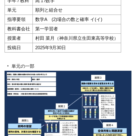
学年 / 教科
高１/数学
単元
順列と組合せ
指導要領
数学A (2)場合の数と確率 イ(イ)
教科書会社
第一学習者
授業者
村田 菜月（神奈川県立生田東高等学校）
投稿日
2025年9月30日
単元の一部