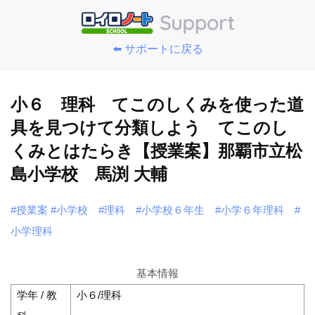
⬅️ サポートに戻る
小６ 理科 てこのしくみを使った道
具を見つけて分類しよう てこのし
くみとはたらき【授業案】那覇市立松
島小学校 馬渕 大輔
#授業案
#小学校
#理科
#小学校６年生
#小学６年理科
#
小学理科
基本情報
学年 / 教
小６/理科