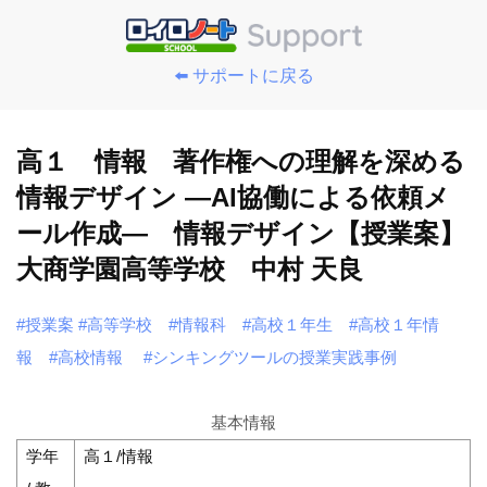
⬅️ サポートに戻る
高１ 情報 著作権への理解を深める
情報デザイン ―AI協働による依頼メ
ール作成― 情報デザイン【授業案】
大商学園高等学校 中村 天良
#授業案
#高等学校
#情報科
#高校１年生
#高校１年情
報
#高校情報
#シンキングツールの授業実践事例
基本情報
学年
高１/情報