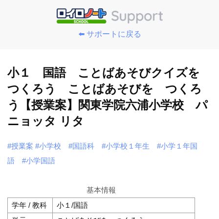
⬅️ サポートに戻る
小１ 国語 ことばあそびクイズを
つくろう ことばあそびを つくろ
う【授業案】関東学院六浦小学校 パ
ニョッタ リタ
#授業案
#小学校
#国語科
#小学校１年生
#小学１年国
語
#小学国語
基本情報
学年 / 教科
小１/国語