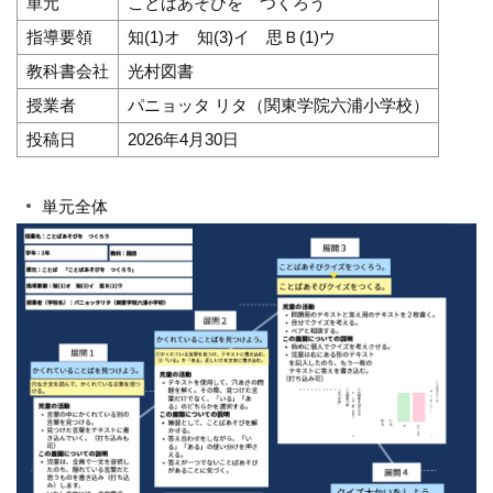
単元
ことばあそびを つくろう
指導要領
知(1)オ 知(3)イ 思Ｂ(1)ウ
教科書会社
光村図書
授業者
パニョッタ リタ（関東学院六浦小学校）
投稿日
2026年4月30日
単元全体