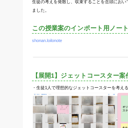
生徒の考えを発散し、収束することを念頭におい
ました。
この授業案のインポート用ノー
shonan.loilonote
【展開1】ジェットコースター案
・生徒1人で理想的なジェットコースターを考え