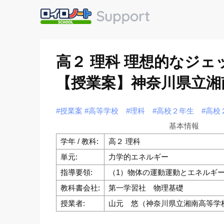
高２ 理科 理想的なジ
【授業案】神奈川県立湘南
#授業案
#高等学校
#理科
#高校２年生
#高校
基本情報
学年 / 教科:
高２ 理科
単元:
力学的エネルギー
指導要領:
（1）物体の運動運動とエネルギ
教科書会社:
第一学習社 物理基礎
授業者:
山元 悠（神奈川県立湘南高等学