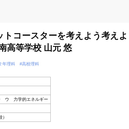
ェットコースターを考えよう考えよ
高等学校 山元 悠
２年理科
#高校理科
ー ウ 力学的エネルギー
校）