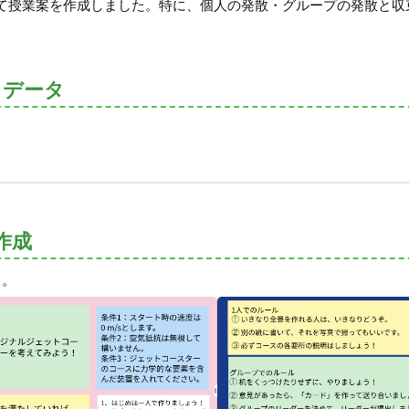
て授業案を作成しました。特に、個人の発散・グループの発散と収
トデータ
作成
る。