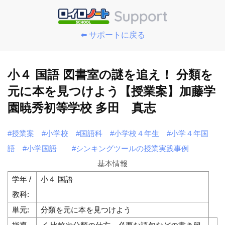
⬅️ サポートに戻る
小４ 国語 図書室の謎を追え！ 分類を
元に本を見つけよう【授業案】加藤学
園暁秀初等学校 多田 真志
#授業案
#小学校
#国語科
#小学校４年生
#小学４年国
語
#小学国語
#シンキングツールの授業実践事例
基本情報
学年 /
小４ 国語
教科:
単元:
分類を元に本を見つけよう