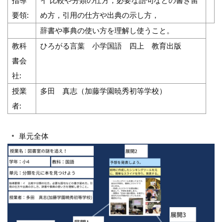
指導
イ 比較や分類の仕方，必要な語句などの書き留
要領:
め方，引用の仕方や出典の示し方，
辞書や事典の使い方を理解し使うこと。
教科
ひろがる言葉 小学国語 四上 教育出版
書会
社:
授業
多田 真志（加藤学園暁秀初等学校）
者:
単元全体