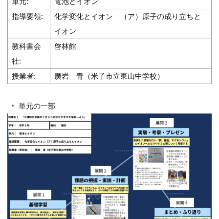
単元:
電池とイオン
指導要領:
化学変化とイオン （ア）原子の成り立ちと
イオン
教科書会
啓林館
社:
授業者:
廣岩 青（米子市立東山中学校）
単元の一部