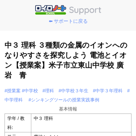
⬅️ サポートに戻る
中３ 理科 ３種類の金属のイオンへの
なりやすさを探究しよう 電池とイオ
ン【授業案】米子市立東山中学校 廣
岩 青
#授業案
#中学校
#理科
#中学校３年生
#中学３年理科
#
中学理科
#シンキングツールの授業実践事例
基本情報
学年 / 教
中３ 理科
科: