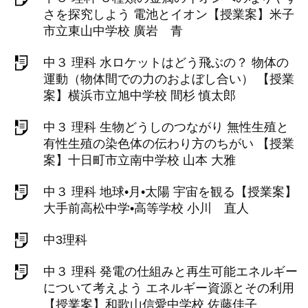
さを探究しよう 電池とイオン【授業案】米子
市立東山中学校 廣岩 青
中３ 理科 水ロケットはどう飛ぶの？ 物体の
運動（物体間での力のおよぼし合い） 【授業
案】横浜市立旭中学校 間杉 慎太郎
中３ 理科 生物どうしのつながり 無性生殖と
有性生殖の染色体の伝わり方のちがい 【授業
案】十日町市立南中学校 山本 大雅
中３ 理科 地球•月•太陽 宇宙を観る【授業案】
大手前高松中学•高等学校 小川 直人
中3理科
中３ 理科 発電の仕組みと再生可能エネルギー
について考えよう エネルギー資源とその利用
【授業案】和歌山信愛中学校 佐藤佳子