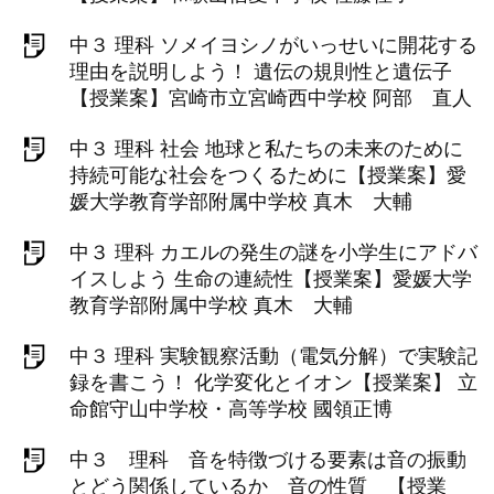
中３ 理科 ソメイヨシノがいっせいに開花する
理由を説明しよう！ 遺伝の規則性と遺伝子
【授業案】宮崎市立宮崎西中学校 阿部 直人
中３ 理科 社会 地球と私たちの未来のために
持続可能な社会をつくるために【授業案】愛
媛大学教育学部附属中学校 真木 大輔
中３ 理科 カエルの発生の謎を小学生にアドバ
イスしよう 生命の連続性【授業案】愛媛大学
教育学部附属中学校 真木 大輔
中３ 理科 実験観察活動（電気分解）で実験記
録を書こう！ 化学変化とイオン【授業案】 立
命館守山中学校・高等学校 國領正博
中３ 理科 音を特徴づける要素は音の振動
とどう関係しているか 音の性質 【授業