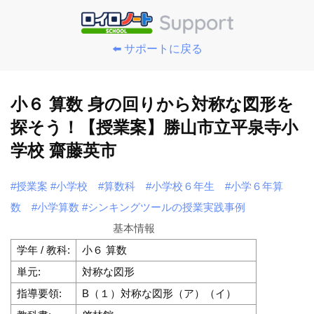
⬅️ サポートに戻る
小６ 算数 身の回りから対称な図形を
探そう！【授業案】勝山市立平泉寺小
学校 齋藤英市
#授業案
#小学校
#算数科
#小学校６年生
#小学６年算
数
#小学算数
#シンキングツールの授業実践事例
基本情報
学年 / 教科:
小６ 算数
単元:
対称な図形
指導要領:
B（１）対称な図形（ア）（イ）