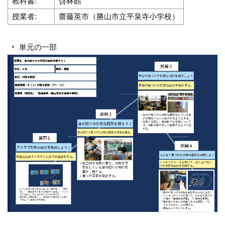
教科書:
啓林館
授業者:
齋藤英市（勝山市立平泉寺小学校）
単元の一部