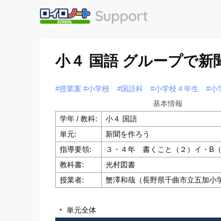
小４ 国語 グループで
#授業案
#小学校
#国語科
#小学校４年生
#小
基本情報
学年 / 教科:
小４ 国語
単元:
新聞を作ろう
指導要領:
３・４年 書くこと（２）イ・B（
教科書:
光村図書
授業者:
蟹澤和哉（長野県千曲市立五加小
単元全体