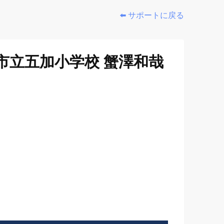
⬅️ サポートに戻る
市立五加小学校 蟹澤和哉