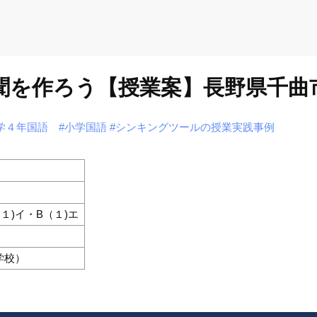
新聞を作ろう【授業案】長野県千曲
学４年国語
#小学国語
#シンキングツールの授業実践事例
１)イ・B（１)エ
学校）