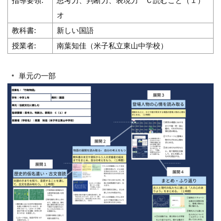
指導要領:
思考力、判断力、表現力 Ｃ読むこと（１）
オ
教科書:
新しい国語
授業者:
南葉知佳（米子私立東山中学校）
単元の一部