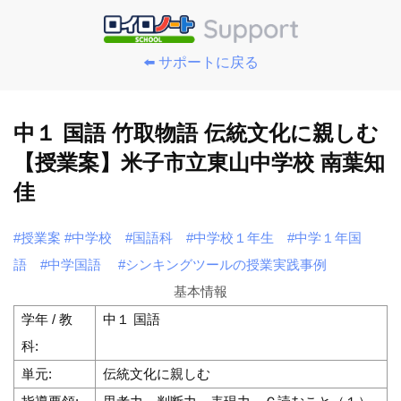
⬅️ サポートに戻る
中１ 国語 竹取物語 伝統文化に親しむ
【授業案】米子市立東山中学校 南葉知
佳
#授業案
#中学校
#国語科
#中学校１年生
#中学１年国
語
#中学国語
#シンキングツールの授業実践事例
基本情報
学年 / 教
中１ 国語
科:
単元:
伝統文化に親しむ