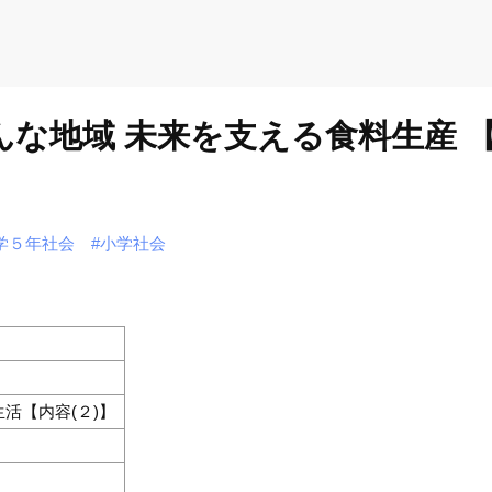
んな地域 未来を支える食料生産 
学５年社会
#小学社会
活【内容(２)】
）