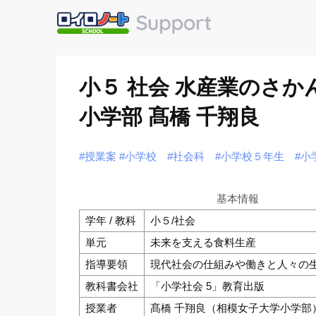
小５ 社会 水産業のさか
小学部 髙橋 千翔良
#授業案
#小学校
#社会科
#小学校５年生
#小
基本情報
学年 / 教科
小５/社会
単元
未来を支える食料生産
指導要領
現代社会の仕組みや働きと人々の生
教科書会社
「小学社会 5」教育出版
授業者
髙橋 千翔良（相模女子大学小学部