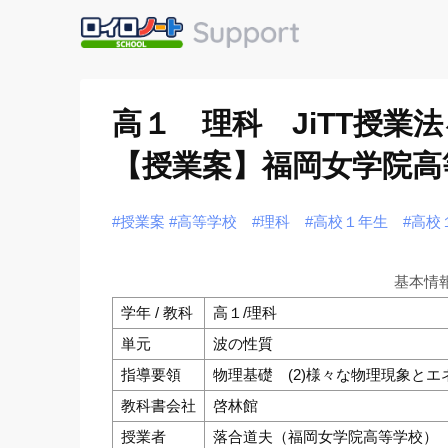
高１ 理科 JiTT授
【授業案】福岡女学院高
#授業案
#高等学校
#理科
#高校１年生
#高校
基本情
学年 / 教科
高１/理科
単元
波の性質
指導要領
物理基礎 (2)様々な物理現象と
教科書会社
啓林館
授業者
落合道夫（福岡女学院高等学校）