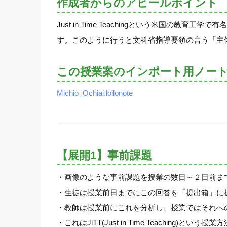
作成者からのアピールポイント
Just in Time Teachingという米
す。このように行うと文科省指導要領の言う「主
この授業案のインポート用ノー
Michio_Ochiai.loilonote
【展開1】事前課題
・画像のような事前課題を授業の数日～２日前ま
・生徒は授業前日までにこの回答を「提出箱」に
・教師は授業前にこれを分析し、授業ではそれへ
・これはJiTT(Just in Time Teaching)という