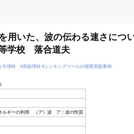
業法を用いた、波の伝わる速さにつ
等学校 落合道夫
１年理科
#高校理科
#シンキングツールの授業実践事例
報
エネルギーの利用 （ア）波 ア：波の性質