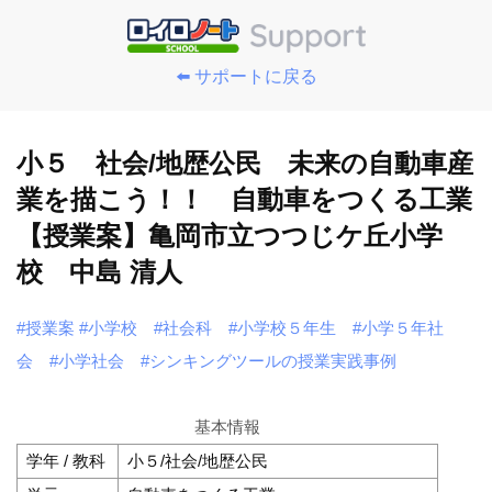
⬅️ サポートに戻る
小５ 社会/地歴公民 未来の自動車産
業を描こう！！ 自動車をつくる工業
【授業案】亀岡市立つつじケ丘小学
校 中島 清人
#授業案
#小学校
#社会科
#小学校５年生
#小学５年社
会
#小学社会
#シンキングツールの授業実践事例
基本情報
学年 / 教科
小５/社会/地歴公民