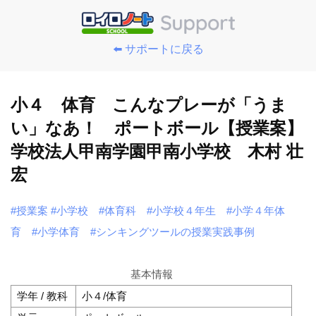
⬅️ サポートに戻る
小４ 体育 こんなプレーが「うま
い」なあ！ ポートボール【授業案】
学校法人甲南学園甲南小学校 木村 壮
宏
#授業案
#小学校
#体育科
#小学校４年生
#小学４年体
育
#小学体育
#シンキングツールの授業実践事例
基本情報
学年 / 教科
小４/体育