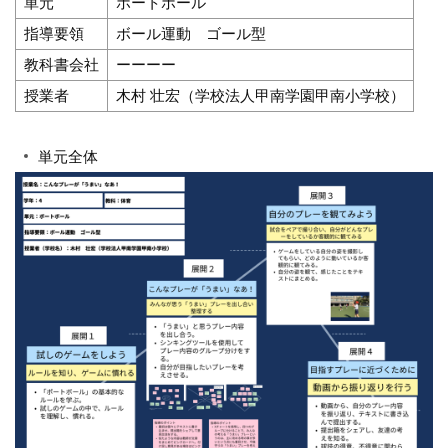
単元
ポートボール
指導要領
ボール運動 ゴール型
教科書会社
ーーーー
授業者
木村 壮宏（学校法人甲南学園甲南小学校）
単元全体