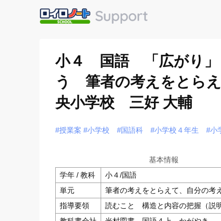
小４ 国語 「広がり」
う 筆者の考えをとらえ
央小学校 三好 大輔
#授業案
#小学校
#国語科
#小学校４年生
#小
基本情報
学年 / 教科
小４/国語
単元
筆者の考えをとらえて、自分の考
指導要領
読むこと 構造と内容の把握（説
教科書会社
光村図書 国語４上 かがやき