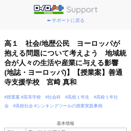
⬅️ サポートに戻る
高１ 社会/地歴公民 ヨーロッパが
抱える問題について考えよう 地域統
合が人々の生活や産業に与える影響
(地誌・ヨーロッパ)】【授業案】善通
寺支援学校 宮﨑 真和
#授業案
#高等学校
#社会科
#高校１年生
#高校１年社
会
#高校社会
#シンキングツールの授業実践事例
基本情報