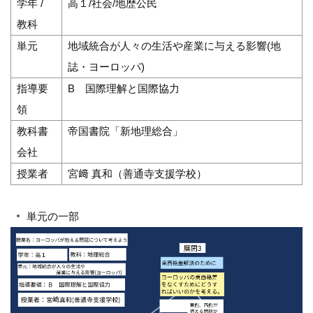
学年 /
高１/社会/地歴公民
教科
単元
地域統合が人々の生活や産業に与える影響(地
誌・ヨーロッパ)
指導要
B 国際理解と国際協力
領
教科書
帝国書院「新地理総合」
会社
授業者
宮﨑 真和（善通寺支援学校）
単元の一部