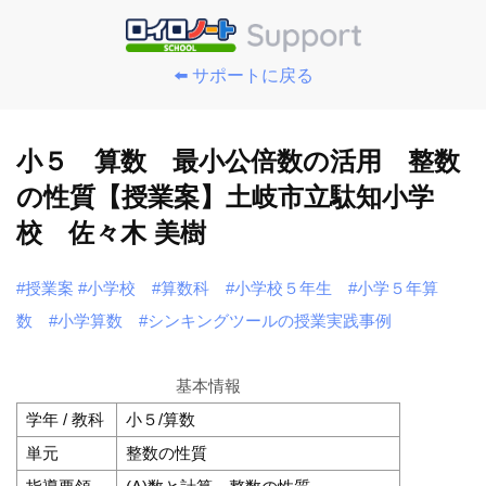
⬅️ サポートに戻る
小５ 算数 最小公倍数の活用 整数
の性質【授業案】土岐市立駄知小学
校 佐々木 美樹
#授業案
#小学校
#算数科
#小学校５年生
#小学５年算
数
#小学算数
#シンキングツールの授業実践事例
基本情報
学年 / 教科
小５/算数
単元
整数の性質