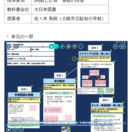
指導要領
(A)数と計算 整数の性質
教科書会社
大日本図書
授業者
佐々木 美樹（土岐市立駄知小学校）
単元の一部