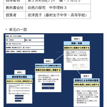
指導要領
第１分野(6)(ア)イ 酸・アルカリ
教科書会社
自然の探究 中学理科３
授業者
岩津貴子（藤村女子中学・高等学校）
単元の一部