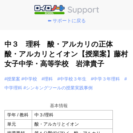
⬅️ サポートに戻る
中３ 理科 酸・アルカリの正体
酸・アルカリとイオン【授業案】藤村
女子中学・高等学校 岩津貴子
#授業案
#中学校
#理科
#中学校３年生
#中学３年理科
#
中学理科
#シンキングツールの授業実践事例
基本情報
学年 / 教科
中３/理科
単元
酸・アルカリとイオン