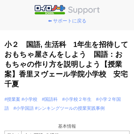
⬅️ サポートに戻る
小２ 国語, 生活科 1年生を招待して
おもちゃ屋さんをしよう 国語：お
もちゃの作り方を説明しよう【授業
案】香里ヌヴェール学院小学校 安宅
千夏
#授業案
#小学校
#国語科
#小学校２年生
#小学２年国
語
#小学国語
#シンキングツールの授業実践事例
基本情報