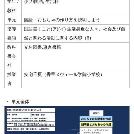
学年 /
小２/国語, 生活科
教科
単元
国語：おもちゃの作り方を説明しよう
指導
国語書くこと(ア)(イ) 生活身近な人々、社会及び自
要領
然と関わる活動に関する内容（6）
教科
光村図書,東京書籍
書会
社
授業
安宅千夏（香里ヌヴェール学院小学校）
者
単元全体