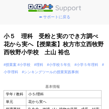
⬅️ サポートに戻る
小５ 理科 受粉と実のでき方調べ
花から実へ【授業案】枚方市立西牧野
西牧野小学校 土山 裕也
#授業案
#小学校
#理科
#小学校５年生
#小学５年理科
#
小学理科
#シンキングツールの授業実践事例
基本情報
学年 / 教科
小５/理科
単元
花から実へ