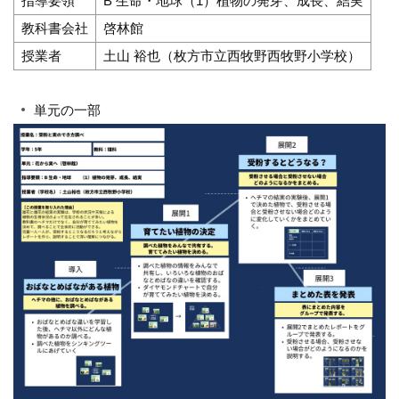
指導要領
B 生命・地球（1）植物の発芽、成長、結実
教科書会社
啓林館
授業者
土山 裕也（枚方市立西牧野西牧野小学校）
単元の一部