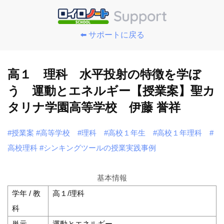
⬅️ サポートに戻る
高１ 理科 水平投射の特徴を学ぼ
う 運動とエネルギー【授業案】聖カ
タリナ学園高等学校 伊藤 誉祥
#授業案
#高等学校
#理科
#高校１年生
#高校１年理科
#
高校理科
#シンキングツールの授業実践事例
基本情報
学年 / 教
高１/理科
科
単元
運動とエネルギー