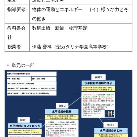
指導要領
物体の運動とエネルギー （イ）様々な力とそ
の働き
教科書会
数研出版 新編 物理基礎
社
授業者
伊藤 誉祥（聖カタリナ学園高等学校）
単元の一部