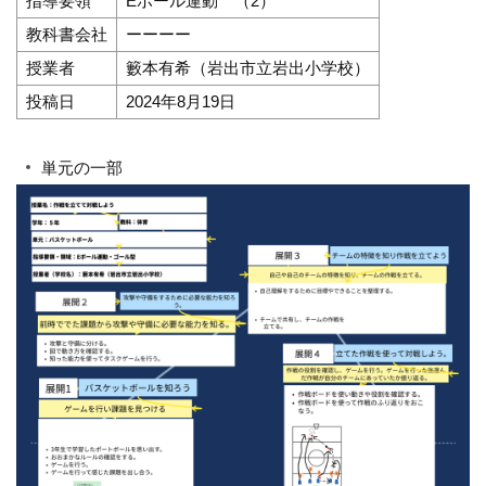
指導要領
Eボール運動 （2）
教科書会社
ーーーー
授業者
籔本有希（岩出市立岩出小学校）
投稿日
2024年8月19日
単元の一部