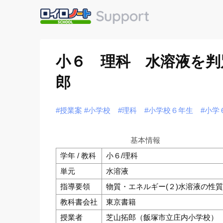
小６ 理科 水溶液を判
郎
#授業案
#小学校
#理科
#小学校６年生
#小学
基本情報
学年 / 教科
小６/理科
単元
水溶液
指導要領
物質・エネルギー(２)水溶液の性
教科書会社
東京書籍
授業者
芝山拓郎（飯塚市立庄内小学校）