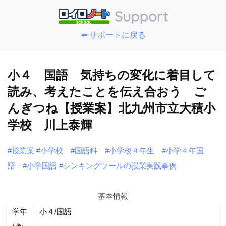
⬅️ サポートに戻る
小４ 国語 気持ちの変化に着目して
読み、考えたことを伝え合おう ご
んぎつね【授業案】北九州市立大積小
学校 川上泰輝
#授業案
#小学校
#国語科
#小学校４年生
#小学４年国
語
#小学国語
#シンキングツールの授業実践事例
基本情報
学年
小４/国語