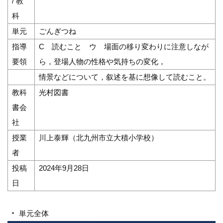
/ 教
科
単元
ごんぎつね
指導
C 読むこと ウ 場面の移り変わりに注意しなが
要領
ら，登場人物の性格や気持ちの変化，
情景などについて，叙述を基に想像して読むこと。
教科
光村図書
書会
社
授業
川上泰輝（北九州市立大積小学校）
者
投稿
2024年9月28日
日
単元全体