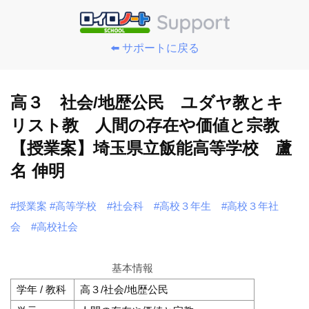
⬅️ サポートに戻る
高３ 社会/地歴公民 ユダヤ教とキ
リスト教 人間の存在や価値と宗教
【授業案】埼玉県立飯能高等学校 蘆
名 伸明
#授業案
#高等学校
#社会科
#高校３年生
#高校３年社
会
#高校社会
基本情報
学年 / 教科
高３/社会/地歴公民