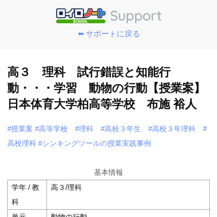
⬅️ サポートに戻る
高３ 理科 試行錯誤と知能行
動・・・学習 動物の行動【授業案】
日本体育大学柏高等学校 布施 裕人
#授業案
#高等学校
#理科
#高校３年生
#高校３年理科
#
高校理科
#シンキングツールの授業実践事例
基本情報
学年 / 教
高３/理科
科
単元
動物の行動