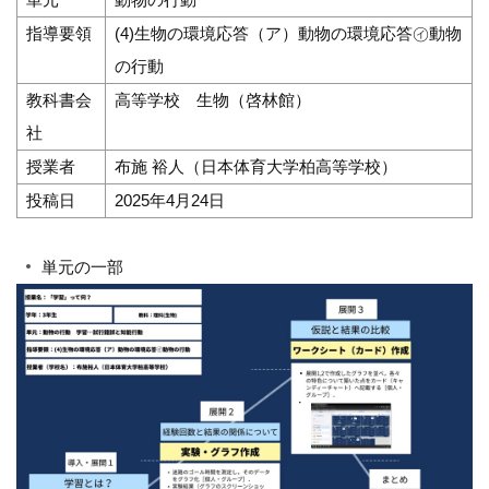
指導要領
(4)生物の環境応答（ア）動物の環境応答㋑動物
の行動
教科書会
高等学校 生物（啓林館）
社
授業者
布施 裕人（日本体育大学柏高等学校）
投稿日
2025年4月24日
単元の一部