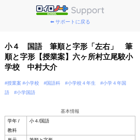
⬅️ サポートに戻る
小４ 国語 筆順と字形「左右」 筆
順と字形【授業案】六ヶ所村立尾駮小
学校 中村大介
#授業案
#小学校
#国語科
#小学校４年生
#小学４年国
語
#小学国語
基本情報
学年 /
小４/国語
教科
単元
筆順と字形