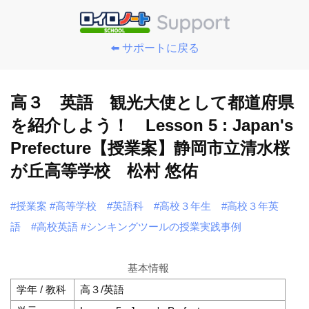
⬅️ サポートに戻る
高３ 英語 観光大使として都道府県
を紹介しよう！ Lesson 5 : Japan's
Prefecture【授業案】静岡市立清水桜
が丘高等学校 松村 悠佑
#授業案
#高等学校
#英語科
#高校３年生
#高校３年英
語
#高校英語
#シンキングツールの授業実践事例
基本情報
学年 / 教科
高３/英語