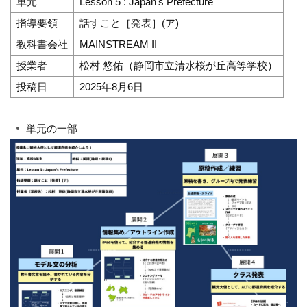
単元
Lesson 5 : Japan's Prefecture
指導要領
話すこと［発表］(ア)
教科書会社
MAINSTREAM II
授業者
松村 悠佑（静岡市立清水桜が丘高等学校）
投稿日
2025年8月6日
単元の一部