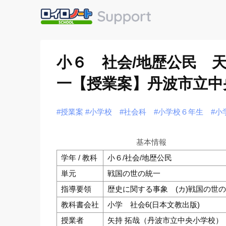
小６ 社会/地歴公民 
一【授業案】丹波市立中
#授業案
#小学校
#社会科
#小学校６年生
#小
基本情報
学年 / 教科
小６/社会/地歴公民
単元
戦国の世の統一
指導要領
歴史に関する事象 (カ)戦国の世
教科書会社
小学 社会6(日本文教出版)
授業者
矢持 拓哉（丹波市立中央小学校）