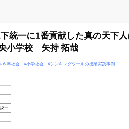
天下統一に1番貢献した真の天下
央小学校 矢持 拓哉
学６年社会
#小学社会
#シンキングツールの授業実践事例
の統一