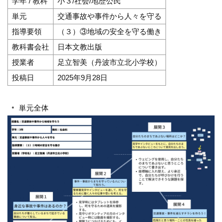
学年 / 教科
小３/社会/地歴公民
単元
交通事故や事件から人々を守る
指導要領
（３）③地域の安全を守る働き
教科書会社
日本文教出版
授業者
足立智美（丹波市立北小学校）
投稿日
2025年9月28日
単元全体