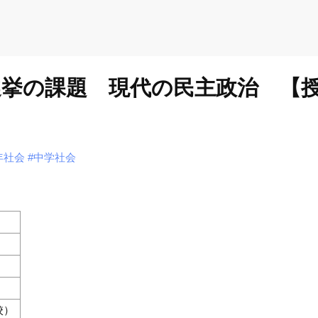
選挙の課題 現代の民主政治 【
年社会
#中学社会
校）