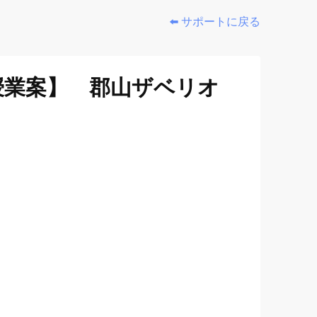
⬅️ サポートに戻る
授業案】 郡山ザベリオ