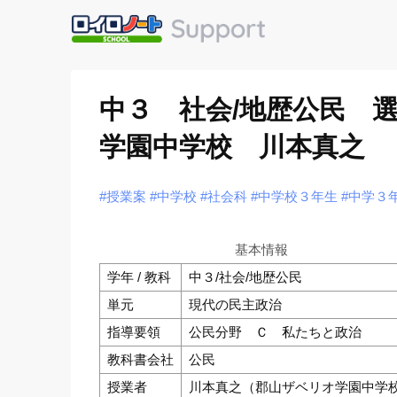
中３ 社会/地歴公民 
学園中学校 川本真之
#授業案
#中学校
#社会科
#中学校３年生
#中学３
基本情報
学年 / 教科
中３/社会/地歴公民
単元
現代の民主政治
指導要領
公民分野 Ｃ 私たちと政治
教科書会社
公民
授業者
川本真之（郡山ザベリオ学園中学