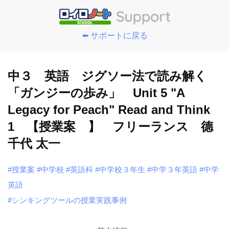
⬅️ サポートに戻る
中３ 英語 ジグソー法で読み解く
「ガンジーの歩み」 Unit 5 "A
Legacy for Peach" Read and Think
1 【授業案 】 フリーランス 德
千代 太一
#授業案
#中学校
#英語科
#中学校３年生
#中学３年英語
#中学
英語
#シンキングツールの授業実践事例