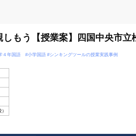
に親しもう【授業案】四国中央市立
学４年国語
#小学国語
#シンキングツールの授業実践事例
校）