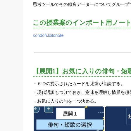
思考ツールでその録音データーについてグループ
この授業案のインポート用ノー
kondoh.loilonote
【展開1】お気に入りの俳句・短
・６つの提示されたカードを児童が音読する。
・現代語訳もつけておき、意味を理解し情景を想
・お気に入りの句を一つ決める。