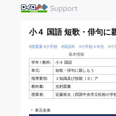
小４ 国語 短歌・俳句
#授業案
#小学校
#国語科
#小学校４年生
#小
基本情報
学年 / 教科:
小４ 国語
単元:
短歌・俳句に親しもう
指導要領:
１知識及び技能（３）ア
教科書:
光村図書
授業者:
近藤裕太（四国中央市立松柏小学
単元全体