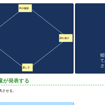
童が発表する
表させる。
。