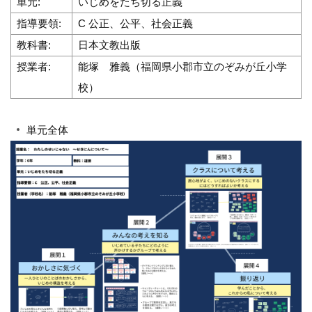
単元:
いじめをたち切る正義
指導要領:
C 公正、公平、社会正義
教科書:
日本文教出版
授業者:
能塚 雅義（福岡県小郡市立のぞみが丘小学
校）
単元全体