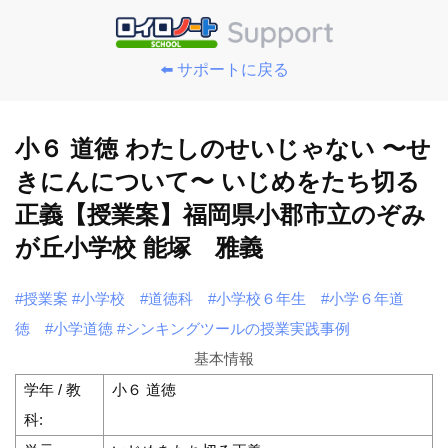
⬅️ サポートに戻る
小６ 道徳 わたしのせいじゃない 〜せ
きにんについて〜 いじめをたち切る
正義【授業案】福岡県小郡市立のぞみ
が丘小学校 能塚 雅義
#授業案
#小学校
#道徳科
#小学校６年生
#小学６年道
徳
#小学道徳
#シンキングツールの授業実践事例
基本情報
学年 / 教
小６ 道徳
科: