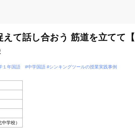
を捉えて話し合おう 筋道を立てて
美
学１年国語
#中学国語
#シンキングツールの授業実践事例
北中学校）