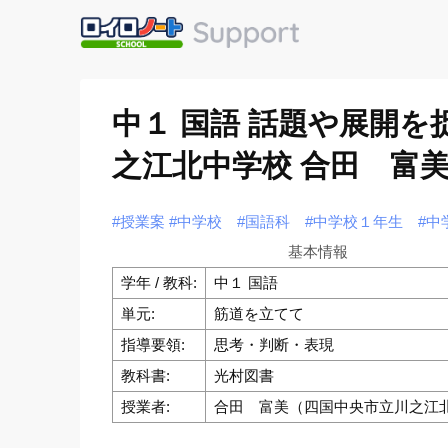
中１ 国語 話題や展開
之江北中学校 合田 富
#授業案
#中学校
#国語科
#中学校１年生
#中
基本情報
学年 / 教科:
中１ 国語
単元:
筋道を立てて
指導要領:
思考・判断・表現
教科書:
光村図書
授業者:
合田 富美（四国中央市立川之江