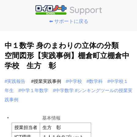
⬅️ サポートに戻る
中１数学 身のまわりの立体の分類
空間図形【実践事例】棚倉町立棚倉中
学校 生方 彰
#実践報告
#授業実践事例
#中学校
#数学科
#中学校１
年生
#中学１年数学
#中学数学
#シンキングツールの授業実
践事例
基本情報
授業担当者
生方 彰
ICT環境
１人１台タブレット