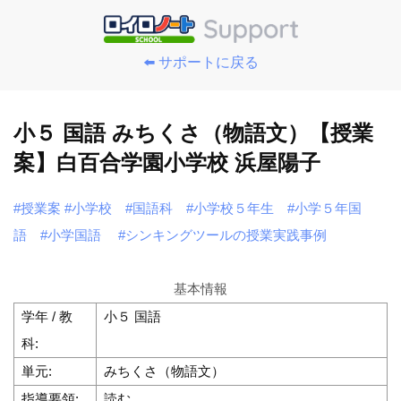
⬅️ サポートに戻る
小５ 国語 みちくさ（物語文）【授業
案】白百合学園小学校 浜屋陽子
#授業案
#小学校
#国語科
#小学校５年生
#小学５年国
語
#小学国語
#シンキングツールの授業実践事例
基本情報
学年 / 教
小５ 国語
科:
単元:
みちくさ（物語文）
指導要領:
読む