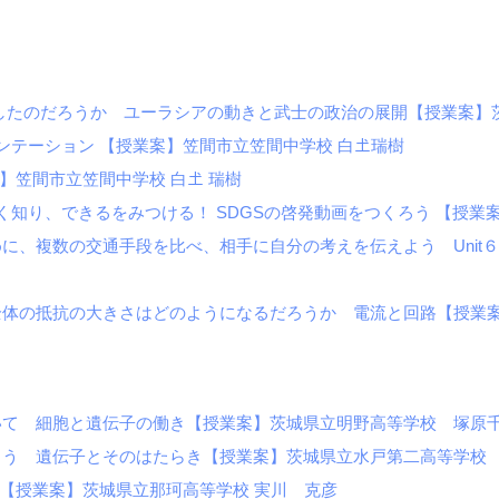
したのだろうか ユーラシアの動きと武士の政治の展開【授業案】
ンテーション 【授業案】笠間市立笠間中学校 白𡈽瑞樹
】笠間市立笠間中学校 白𡈽 瑞樹
詳しく知り、できるをみつける！ SDGSの啓発動画をつくろう 【授
数の交通手段を比べ、相手に自分の考えを伝えよう Unit６ Resea
全体の抵抗の大きさはどのようになるだろうか 電流と回路【授業
いて 細胞と遺伝子の働き【授業案】茨城県立明野高等学校 塚原
う 遺伝子とそのはたらき【授業案】茨城県立水戸第二高等学校 
合【授業案】茨城県立那珂高等学校 実川 克彦