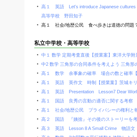
高１ 英語 Let's introduce Japanese cultures 
高等学校 野田知子
高１ 社会/地歴公民 食べ歩きは道徳の問題
私立中学校・高等学校
中１ 数学 定期考査直後【授業案】東洋大学附
中2 数学 三角形の合同条件を考えよう 三角
高１ 数学 余事象の確率 場合の数と確率【
高１ 英語 英作文 時制【授業案】茨城キ
高１ 英語 Presentation Lesson7 De
高１ 国語 良秀の言動の適否に関する考察 
高１ 社会/地歴公民 プライバシーの権利と
高２ 国語 『姨捨』その後のストーリーを考
高３ 英語 Lesson 8 A Small Cri