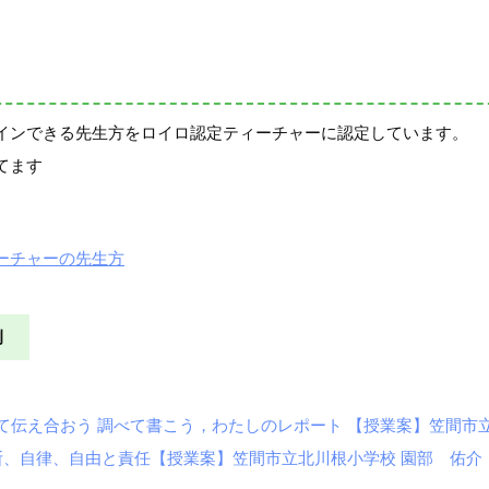
インできる先生方をロイロ認定ティーチャーに認定しています。
てます
ーチャーの先生方
例
て伝え合おう 調べて書こう，わたしのレポート 【授業案】笠間市立
判断、自律、自由と責任【授業案】笠間市立北川根小学校 園部 佑介