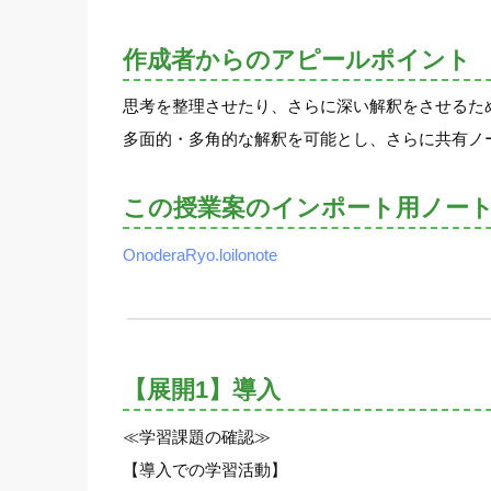
作成者からのアピールポイント
思考を整理させたり、さらに深い解釈をさせるた
多面的・多角的な解釈を可能とし、さらに共有ノ
この授業案のインポート用ノー
OnoderaRyo.loilonote
【展開1】導入
≪学習課題の確認≫
【導入での学習活動】