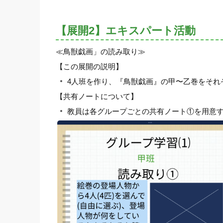
【展開2】エキスパート活動
≪鳥獣戯画」の読み取り≫
【この展開の説明】
4人班を作り、『鳥獣戯画』の甲〜乙巻をそれ
【共有ノートについて】
教員は各グループごとの共有ノート①を用意