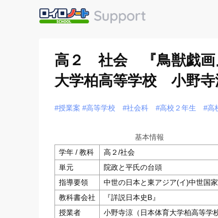
高２ 社会 『鳥獣戯画
大学柏高等学校 小野寺
#授業案
#高等学校
#社会科
#高校２年生
#高
基本情報
学年 / 教科
高２/社会
単元
院政と平氏の台頭
指導要領
中世の日本と東アジア(イ)中世国
教科書会社
『詳説日本史B』
授業者
小野寺涼（日本体育大学柏高等学