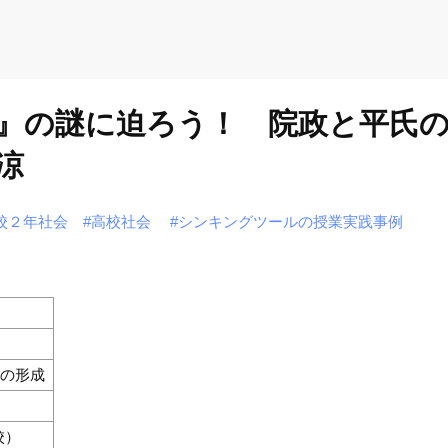
』の謎に迫ろう！ 院政と平氏
涼
校２年社会
#高校社会
#シンキングツールの授業実践事例
家の形成
校）