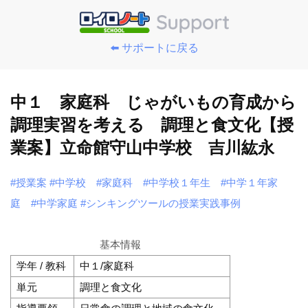
⬅️ サポートに戻る
中１ 家庭科 じゃがいもの育成から
調理実習を考える 調理と食文化【授
業案】立命館守山中学校 吉川紘永
#授業案
#中学校
#家庭科
#中学校１年生
#中学１年家
庭
#中学家庭
#シンキングツールの授業実践事例
基本情報
学年 / 教科
中１/家庭科
単元
調理と食文化