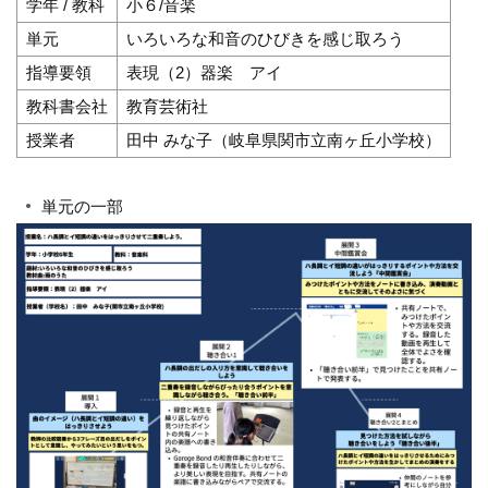
学年 / 教科
小６/音楽
単元
いろいろな和音のひびきを感じ取ろう
指導要領
表現（2）器楽 アイ
教科書会社
教育芸術社
授業者
田中 みな子（岐阜県関市立南ヶ丘小学校）
単元の一部