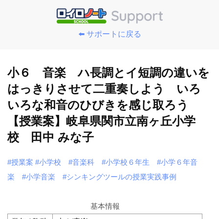
⬅️ サポートに戻る
小６ 音楽 ハ長調とイ短調の違いを
はっきりさせて二重奏しよう いろ
いろな和音のひびきを感じ取ろう
【授業案】岐阜県関市立南ヶ丘小学
校 田中 みな子
#授業案
#小学校
#音楽科
#小学校６年生
#小学６年音
楽
#小学音楽
#シンキングツールの授業実践事例
基本情報