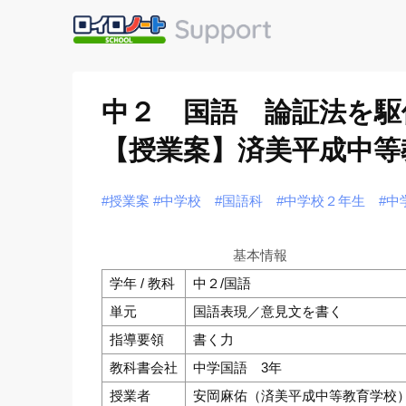
中２ 国語 論証法を駆
【授業案】済美平成中等
#授業案
#中学校
#国語科
#中学校２年生
#中
基本情報
学年 / 教科
中２/国語
単元
国語表現／意見文を書く
指導要領
書く力
教科書会社
中学国語 3年
授業者
安岡麻佑（済美平成中等教育学校