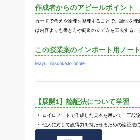
作成者からのアピールポイント
カードで考えや論理を整理することで、論理を理
は内容よりも書き方や筋道の立て方を工夫するこ
この授業案のインポート用ノー
Mayu_Yasuoka.loilonote
【展開1】論証法について学習
ロイロノートで作成した見本を用いて「三段
他人に対して説得力を持たせるための論証法