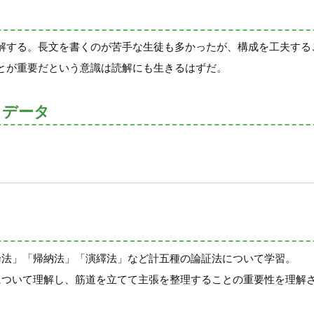
解する。長文を書くのが苦手な生徒も多かったが、構成を工夫する
とが重要だという意識は読解にも生きるはずだ。
トデータ
論法」「帰納法」「演繹法」など計五種の論証法について学習。
について理解し、筋道を立てて主張を整理することの重要性を理解