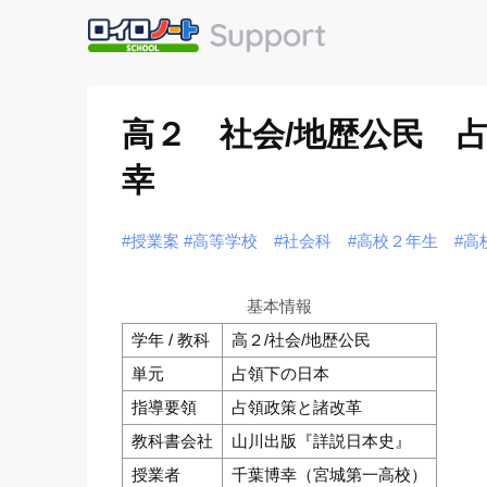
高２ 社会/地歴公民 
幸
#授業案
#高等学校
#社会科
#高校２年生
#高
基本情報
学年 / 教科
高２/社会/地歴公民
単元
占領下の日本
指導要領
占領政策と諸改革
教科書会社
山川出版『詳説日本史』
授業者
千葉博幸（宮城第一高校）