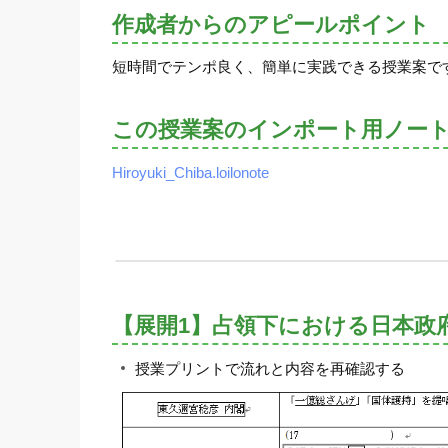
作成者からのアピールポイント
短時間でテンポ良く、簡単に実践できる授業案で
この授業案のインポート用ノー
Hiroyuki_Chiba.loilonote
【展開1】占領下における日本政
授業プリントで流れと内容を再確認する