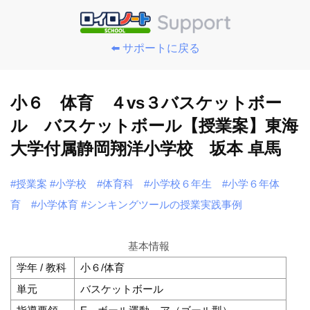
⬅️ サポートに戻る
小６ 体育 ４vs３バスケットボー
ル バスケットボール【授業案】東海
大学付属静岡翔洋小学校 坂本 卓馬
#授業案
#小学校
#体育科
#小学校６年生
#小学６年体
育
#小学体育
#シンキングツールの授業実践事例
基本情報
学年 / 教科
小６/体育
単元
バスケットボール