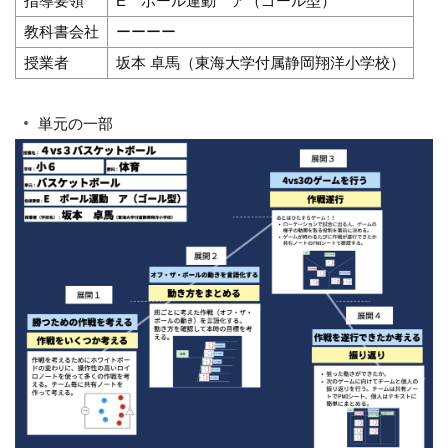
指導要領
E ボール運動 ア（ゴール型）
教科書会社
ーーーー
授業者
坂本 卓馬（東海大学付属静岡翔洋小学校）
単元の一部