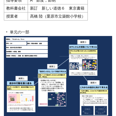
指導要領
A 節度，節制
教科書会社
新訂 新しい道徳６ 東京書籍
授業者
髙橋 陸（栗原市立築館小学校）
単元の一部