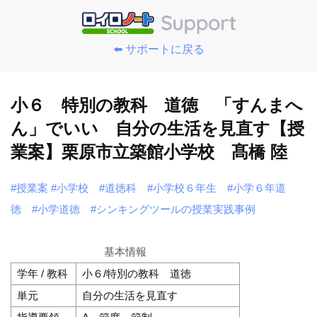
⬅️ サポートに戻る
小６ 特別の教科 道徳 「すんまへ
ん」でいい 自分の生活を見直す【授
業案】栗原市立築館小学校 髙橋 陸
#授業案
#小学校
#道徳科
#小学校６年生
#小学６年道
徳
#小学道徳
#シンキングツールの授業実践事例
基本情報
学年 / 教科
小６/特別の教科 道徳
単元
自分の生活を見直す