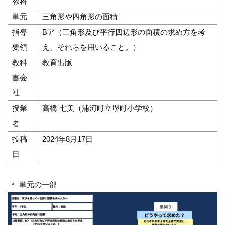
教科
単元
三角形や四角形の面積
指導
Bア（三角形及び平行四辺形の面積の求め方を考
要領
え、それらを用いること。）
教科
教育出版
書会
社
授業
高橋 七美（浦河町立堺町小学校）
者
投稿
2024年8月17日
日
単元の一部