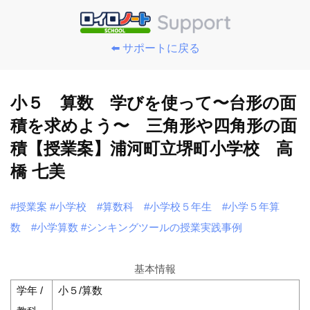
⬅️ サポートに戻る
小５ 算数 学びを使って〜台形の面
積を求めよう〜 三角形や四角形の面
積【授業案】浦河町立堺町小学校 高
橋 七美
#授業案
#小学校
#算数科
#小学校５年生
#小学５年算
数
#小学算数
#シンキングツールの授業実践事例
基本情報
学年 /
小５/算数