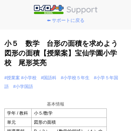
⬅️ サポートに戻る
小５ 数学 台形の面積を求めよう
図形の面積【授業案】宝仙学園小学
校 尾形英亮
#授業案
#小学校
#国語科
#小学校５年生
#小学５年国
語
#小学国語
基本情報
学年 / 教科
小５/数学
単元
図形の面積