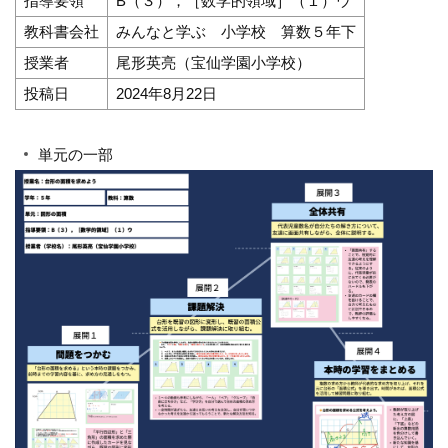
指導要領
B（３），［数学的領域］（１）ウ
教科書会社
みんなと学ぶ 小学校 算数５年下
授業者
尾形英亮（宝仙学園小学校）
投稿日
2024年8月22日
単元の一部