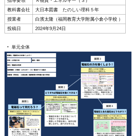
指導要領
Ａ物質・エネルギー（３）
教科書会社
大日本図書 たのしい理科５年
授業者
白濱太隆（福岡教育大学附属小倉小学校 ）
投稿日
2024年9月24日
単元全体