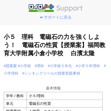
⬅️ サポートに戻る
小５ 理科 電磁石の力を強くしよ
う！ 電磁石の性質【授業案】福岡教
育大学附属小倉小学校 白濱太隆
#授業案
#小学校
#理科
#小学校５年生
#小学５年理科
#
小学理科
#シンキングツールの授業実践事例
基本情報
学年 / 教科
小５/理科
単元
電磁石の性質